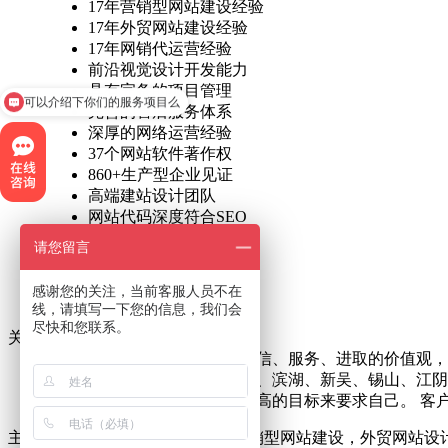
17年营销型网站建设经验
17年外贸网站建设经验
17年网销代运营经验
前沿视觉设计开发能力
具有完备的项目管理
可以介绍下你们的服务项目么
完善的售后服务体系
深厚的网络运营经验
37个网站软件著作权
860+生产型企业见证
高端建站设计团队
网站代码深度符合SEO
提供前后台网站源码
请您留言
不断更新SEO新技术
免费终身售后维护
感谢您的关注，当前客服人员不在
整体符合搜索引擎算法
线，请填写一下您的信息，我们会
尽快和您联系。
关于阿凡达网络
阿凡达网络一直秉承专业、诚信、服务、进取的价值观，
业务范围包括无锡梁溪、惠山、滨湖、新吴、锡山、江阴
站公司始终以不懈的努力、更高的目标来要求自己。 客户
主要业务范围包括：网站建设，营销型网站建设，外贸网站设