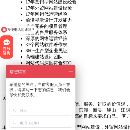
17年营销型网站建设经验
17年外贸网站建设经验
17年网销代运营经验
前沿视觉设计开发能力
具有完备的项目管理
方便电话沟通吗？
完善的售后服务体系
深厚的网络运营经验
37个网站软件著作权
860+生产型企业见证
高端建站设计团队
网站代码深度符合SEO
提供前后台网站源码
请您留言
不断更新SEO新技术
免费终身售后维护
感谢您的关注，当前客服人员不在
整体符合搜索引擎算法
线，请填写一下您的信息，我们会
尽快和您联系。
关于阿凡达网络
阿凡达网络一直秉承专业、诚信、服务、进取的价值观，
业务范围包括无锡梁溪、惠山、滨湖、新吴、锡山、江阴
站公司始终以不懈的努力、更高的目标来要求自己。 客户
主要业务范围包括：网站建设，营销型网站建设，外贸网站设